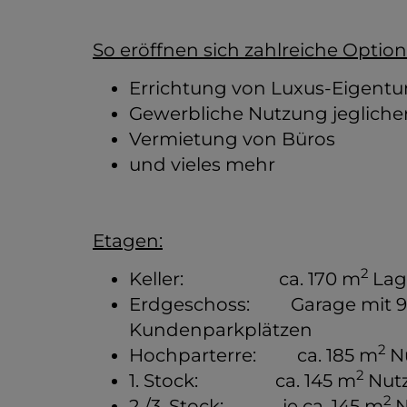
So eröffnen sich zahlreiche Option
Errichtung von Luxus-Eigen
Gewerbliche Nutzung jeglicher
Vermietung von Büros
und vieles mehr
Etagen:
2
Keller: ca. 170 m
Lag
Erdgeschoss: Garage mit 9 K
Kundenparkplätzen
2
Hochparterre: ca. 185 m
N
2
1. Stock: ca. 145 m
Nutz
2
2./3. Stock: je ca. 145 m
N