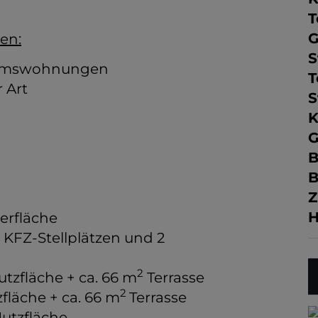
T
G
en:
S
tumswohnungen
T
 Art
S
K
G
B
B
Z
H
erfläche
FZ-Stellplätzen und 2
2
utzfläche + ca. 66 m
Terrasse
2
fläche + ca. 66 m
Terrasse
utzfläche