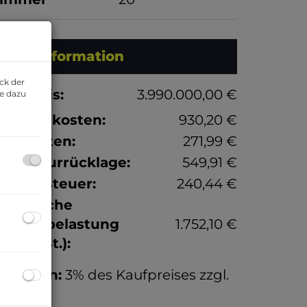
Preisinformation
ck der
aufpreis:
3.990.000,00 €
ie dazu
etriebskosten:
930,20 €
eizkosten:
271,99 €
eparaturrücklage:
549,91 €
msatzsteuer:
240,44 €
onatliche
esamtbelastung
1.752,10 €
exkl. USt.):
rovision:
3% des Kaufpreises zzgl.
0% USt.