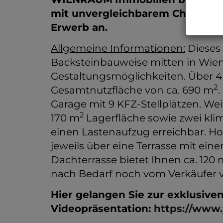
mit unvergleichbarem Charme i
Erwerb an.
Allgemeine Informationen:
Dieses
Backsteinbauweise mitten in Wien
Gestaltungsmöglichkeiten. Über 4 
2
Gesamtnutzfläche von ca. 690 m
Garage mit 9 KFZ-Stellplätzen. Weit
2
170 m
Lagerfläche sowie zwei klim
einen Lastenaufzug erreichbar. Ho
jeweils über eine Terrasse mit eine
Dachterrasse bietet Ihnen ca. 120 
nach Bedarf noch vom Verkäufe
Hier gelangen Sie zur exklusive
Videopräsentation:
https://www