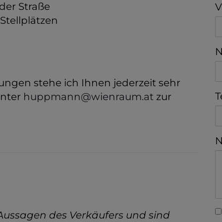
der Straße
V
Stellplätzen
N
ungen stehe ich Ihnen jederzeit sehr
T
unter
huppmann@wienraum.at
zur
N
Aussagen des Verkäufers und sind