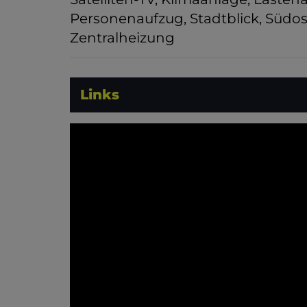
Personenaufzug
Stadtblick
Südost
Zentralheizung
Links