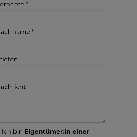
orname
achname
elefon
achricht
Ich bin
Eigentümer:in einer