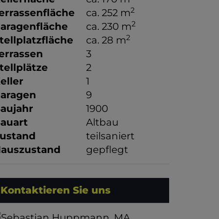
2
errassenfläche
ca. 252 m
2
aragenfläche
ca. 230 m
2
tellplatzfläche
ca. 28 m
errassen
3
tellplätze
2
eller
1
aragen
9
aujahr
1900
auart
Altbau
ustand
teilsaniert
auszustand
gepflegt
Kontaktieren Sie uns