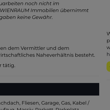
arbeiten noch nicht im
n. WIENRAUM Immobilien übernimmt
Angaben keine Gewähr.
W
p
w
chen dem Vermittler und dem
h
irtschaftliches Naheverhältnis besteht.
 tätig.
achdach
Fliesen
Garage
Gas
Kabel /
aufzug
Massiv
Parkett
Parkplatz