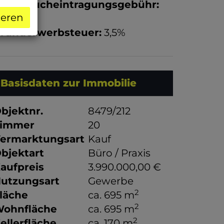
rundbucheintragungsgebühr:
ieren
,1%
runderwerbsteuer:
3,5%
Basisdaten zur Immobilie
bjektnr.
8479/212
immer
20
ermarktungsart
Kauf
bjektart
Büro / Praxis
aufpreis
3.990.000,00 €
utzungsart
Gewerbe
2
läche
ca. 695 m
2
ohnfläche
ca. 695 m
2
ellerfläche
ca. 170 m