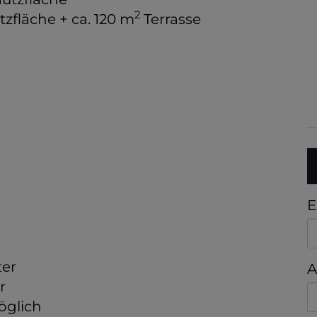
2
tzfläche + ca. 120 m
Terrasse
E
ter
A
r
glich