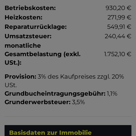
Betriebskosten:
930,20 €
Heizkosten:
271,99 €
Reparaturrücklage:
549,91 €
Umsatzsteuer:
240,44 €
monatliche
Gesamtbelastung (exkl.
1.752,10 €
USt.):
Provision:
3% des Kaufpreises zzgl. 20%
USt.
Grundbucheintragungsgebühr:
1,1%
Grunderwerbsteuer:
3,5%
Basisdaten zur Immobilie