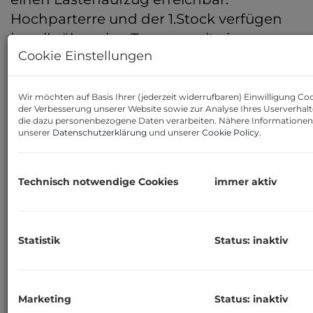
Hochparterre und der 1.Stock verfügen
jeweils über eine Terrasse mit einer
2
Cookie Einstellungen
Fläche von ca. 66 m
und die sonnige
Dachterrasse bietet Ihnen ca.
2
120 m
Fläche. Eine Neuparifizierung
Wir möchten auf Basis Ihrer (jederzeit widerrufbaren) Einwilligung C
der Verbesserung unserer Website sowie zur Analyse Ihres Userverhal
kann je nach Bedarf noch vom Verkäufer
die dazu personenbezogene Daten verarbeiten. Nähere Informationen f
unserer
Datenschutzerklärung
und unserer
Cookie Policy
.
vorgenommen werden.
Hier gelangen Sie zur exklusiven
Technisch notwendige Cookies
immer aktiv
Videopräsentation:
https://www.youtub
v=YhodVFbK-aM
Statistik
Status: inaktiv
So eröffnen sich zahlreiche Optionen:
Errichtung von Luxus-
Marketing
Status: inaktiv
Eigentumswohnungen