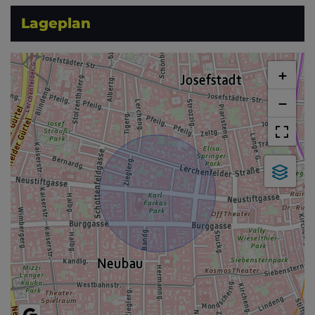
Lageplan
+
−