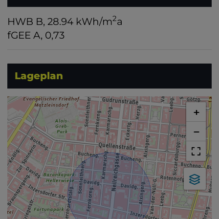
2
HWB
B, 28.94 kWh/m
a
fGEE
A, 0,73
Lageplan
+
−