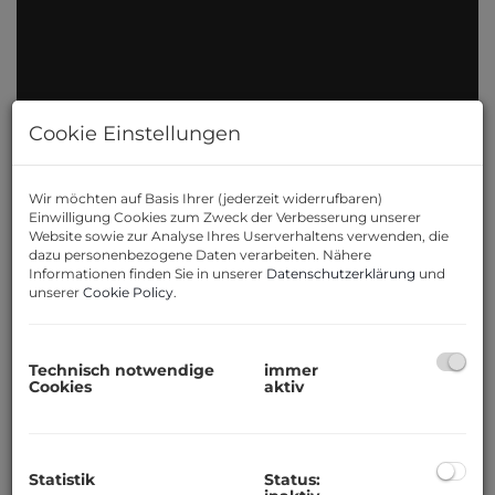
Cookie Einstellungen
Wir möchten auf Basis Ihrer (jederzeit widerrufbaren)
Beschreibung
Einwilligung Cookies zum Zweck der Verbesserung unserer
Website sowie zur Analyse Ihres Userverhaltens verwenden, die
dazu personenbezogene Daten verarbeiten. Nähere
Sehen Sie sich hier die exklusive
Informationen finden Sie in unserer
Datenschutzerklärung
und
unserer
Cookie Policy
.
Video-Präsentation
an:
https://youtu.be/8Lwz9Pc4WTk?
si=2JDLYk0o-Gl7vnZP
Technisch notwendige
immer
Cookies
aktiv
WIENRAUM Immobilien bietet Ihnen
hier eine exklusive
Dachgeschosswohnung mit
Statistik
Status: