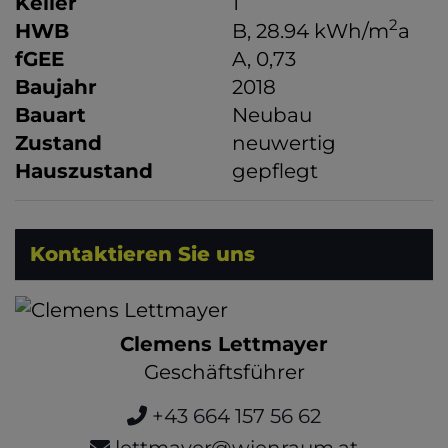
Keller
1
2
HWB
B, 28.94 kWh/m
a
fGEE
A, 0,73
Baujahr
2018
Bauart
Neubau
Zustand
neuwertig
Hauszustand
gepflegt
Kontaktieren Sie uns
Clemens Lettmayer
Geschäftsführer
+43 664 157 56 62
lettmayer@wienraum.at