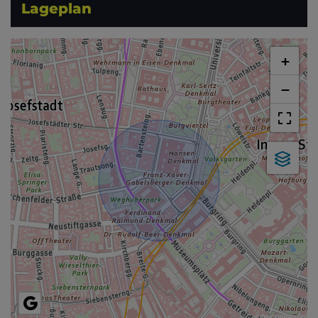
Lageplan
+
−