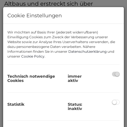
Altbaus und erstreckt sich über
großzügige 206 m² Wohnfläche. Aktuell
Cookie Einstellungen
wird die Immobilie mit höchstem
Anspruch und unter Verwendung
Wir möchten auf Basis Ihrer (jederzeit widerrufbaren)
edelster Materialien kernsaniert und
Einwilligung Cookies zum Zweck der Verbesserung unserer
Website sowie zur Analyse Ihres Userverhaltens verwenden, die
innerhalb von nur drei Monaten
dazu personenbezogene Daten verarbeiten. Nähere
vollendet. Bereits jetzt ist die Residenz
Informationen finden Sie in unserer
Datenschutzerklärung
und
unserer
Cookie Policy
.
besichtigungsbereit – eine seltene
Gelegenheit, ein Luxusdomizil in seiner
Entstehung zu erwerben.
Technisch notwendige
immer
Cookies
aktiv
Die beeindruckende Raumhöhe von ca.
3,70 bis 3,90 Metern verleiht den Räumen
eine majestätische Großzügigkeit und
Statistik
Status:
inaktiv
unterstreicht den repräsentativen
Charakter dieser Immobilie. In
Kombination mit der idealen