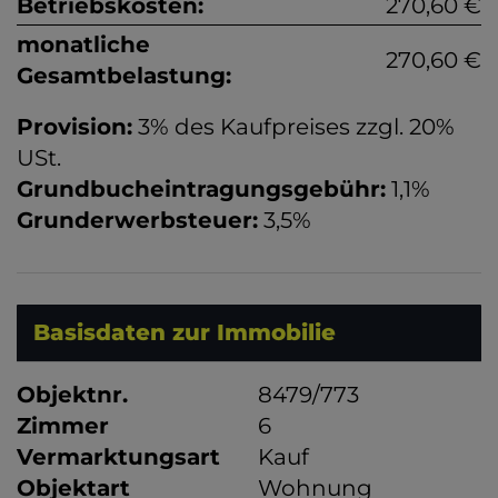
Betriebskosten:
270,60 €
monatliche
270,60 €
Gesamtbelastung:
Provision:
3% des Kaufpreises zzgl. 20%
USt.
Grundbucheintragungsgebühr:
1,1%
Grunderwerbsteuer:
3,5%
Basisdaten zur Immobilie
Objektnr.
8479/773
Zimmer
6
Vermarktungsart
Kauf
Objektart
Wohnung