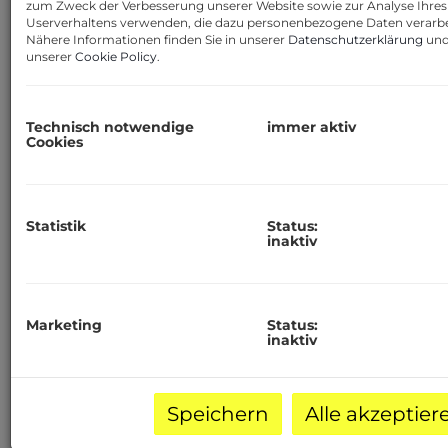
zum Zweck der Verbesserung unserer Website sowie zur Analyse Ihres
Tel:
+43 664
403 50 60
Userverhaltens verwenden, die dazu personenbezogene Daten verarbe
Nähere Informationen finden Sie in unserer
Datenschutzerklärung
un
E-Mail: office@wienraum.at
unserer
Cookie Policy
.
Firmendaten:
UID: ATU 80846346
Technisch notwendige
immer aktiv
Cookies
Firmenbuchnummer: 630018 y
Firmenbuchgericht: Handelsgericht
Wien
Statistik
Status:
Berechtigung und
inaktiv
Tätigkeitsbeschreibung:
Eingetragener Gegenstand:
Immobilientreuhänder eingeschränkt auf
Marketing
Status:
inaktiv
Immobilienmakler
Berufszweig: Immobilienmakler
Fachgruppe: FG Immobilien- und
Speichern
Alle akzeptier
Vermögenstreuhänder