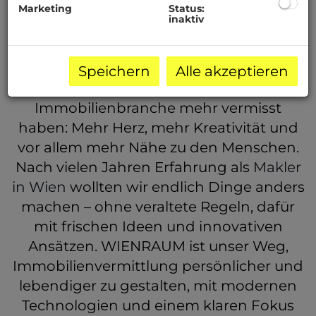
Marketing
Status:
inaktiv
Wir, Sebastian Huppmann und Clemens
Lettmayer, haben WIENRAUM
Speichern
Alle akzeptieren
gegründet, weil wir in der
Immobilienbranche mehr vermisst
haben: Mehr Herz, mehr Kreativität und
vor allem mehr Nähe zu den Menschen.
Nach vielen Jahren Erfahrung als
Makler
in Wien
wollten wir endlich Dinge anders
machen – ohne veraltete Regeln, dafür
mit frischen Ideen und innovativen
Ansätzen. WIENRAUM ist unser Weg,
Immobilienvermittlung persönlicher und
lebendiger zu gestalten, mit modernen
Technologien und einem klaren Fokus