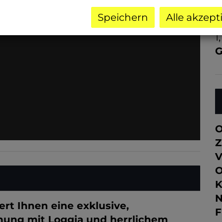
2
Speichern
Alle akzept
G
1
G
O
Z
V
O
K
N
t Ihnen eine exklusive,
F
nung mit Loggia und herrlichem