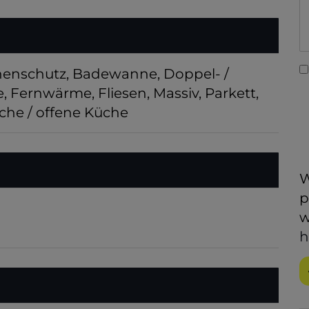
nenschutz
Badewanne
Doppel- /
e
Fernwärme
Fliesen
Massiv
Parkett
he / offene Küche
W
p
w
h