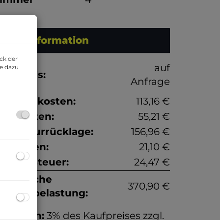
Preisinformation
ck der
auf
ie dazu
aufpreis:
Anfrage
etriebskosten:
113,16 €
eizkosten:
55,21 €
eparaturrücklage:
156,96 €
iftkosten:
21,10 €
msatzsteuer:
24,47 €
onatliche
370,90 €
esamtbelastung:
rovision:
3% des Kaufpreises zzgl.