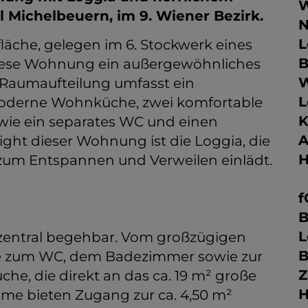
W
l Michelbeuern, im 9. Wiener Bezirk.
N
L
läche, gelegen im 6. Stockwerk eines
B
iese Wohnung ein außergewöhnliches
Raumaufteilung umfasst ein
L
oderne Wohnküche, zwei komfortable
K
wie ein separates WC und einen
A
ight dieser Wohnung ist die Loggia, die
zum Entspannen und Verweilen einlädt.
f
B
L
zentral begehbar. Vom großzügigen
B
ie zum WC, dem Badezimmer sowie zur
Z
he, die direkt an das ca. 19 m² große
H
e bieten Zugang zur ca. 4,50 m²