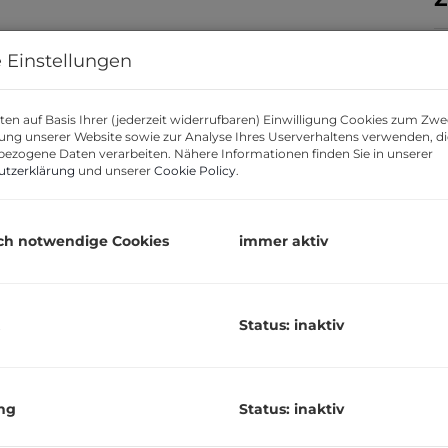
 Einstellungen
en auf Basis Ihrer (jederzeit widerrufbaren) Einwilligung Cookies zum Zwe
ung unserer Website sowie zur Analyse Ihres Userverhaltens verwenden, d
K
ezogene Daten verarbeiten. Nähere Informationen finden Sie in unserer
utzerklärung
und unserer
Cookie Policy
.
B
H
ch notwendige Cookies
immer aktiv
R
L
Status: inaktiv
U
m
G
ng
Status: inaktiv
P