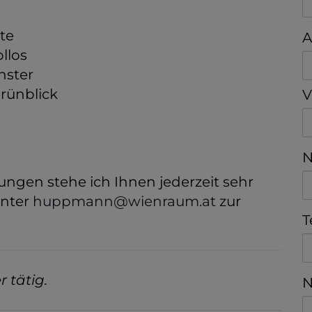
te
A
llos
nster
Grünblick
V
N
ungen stehe ich Ihnen jederzeit sehr
unter
huppmann@wienraum.at
zur
T
 tätig.
N