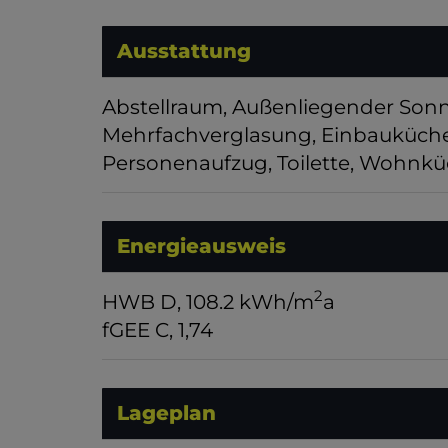
Ausstattung
Abstellraum
Außenliegender Son
Mehrfachverglasung
Einbauküch
Personenaufzug
Toilette
Wohnküc
Energieausweis
2
HWB
D, 108.2 kWh/m
a
fGEE
C, 1,74
Lageplan