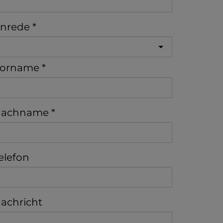
nrede
orname
achname
elefon
achricht