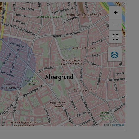
+
−
Tiles ©
basemap.at