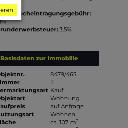
0% USt.
ieren
rundbucheintragungsgebühr:
,1%
runderwerbsteuer:
3,5%
Basisdaten zur Immobilie
bjektnr.
8479/465
immer
4
ermarktungsart
Kauf
bjektart
Wohnung
aufpreis
auf Anfrage
utzungsart
Wohnen
2
läche
ca. 107 m