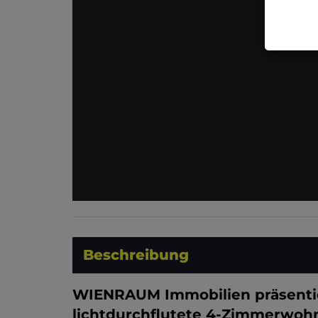
Beschreibung
WIENRAUM Immobilien präsentier
lichtdurchflutete 4-Zimmerwoh