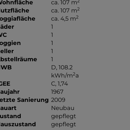
2
ohnfläche
ca. 107 m
2
utzfläche
ca. 107 m
2
oggiafläche
ca. 4,5 m
äder
1
WC
1
oggien
1
eller
1
bstellräume
1
HWB
D, 108.2
2
kWh/m
a
GEE
C, 1,74
aujahr
1967
etzte Sanierung
2009
auart
Neubau
ustand
gepflegt
auszustand
gepflegt