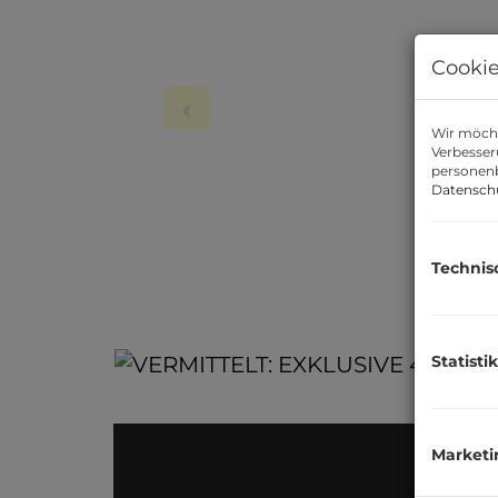
Cookie
Wir möcht
Verbesser
personenb
Datensch
Technis
Statistik
Marketi