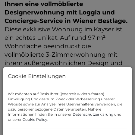
Ihnen eine vollmöblierte
Designerwohnung mit Loggia und
Concierge-Service in Wiener Bestlage.
Diese exklusive Wohnung im Kayser ist
ein echtes Unikat. Auf rund 97 m²
Wohnfläche beeindruckt die
vollmöblierte 3-Zimmerwohnung mit
ihrem außergewöhnlichen Design und
der luxuriösen Ausstattung. Jedes Detail
Cookie Einstellungen
wurde sorgfältig durchdacht, um ein
unvergleichliches Wohnambiente zu
Wir möchten auf Basis Ihrer (jederzeit widerrufbaren)
schaffen. Die 3 m² große Loggia eröffnet
Einwilligung Cookies zum Zweck der Verbesserung unserer
einen herrlichen Blick auf den
Website sowie zur Analyse Ihres Userverhaltens verwenden, die
dazu personenbezogene Daten verarbeiten. Nähere
Donaukanal und die Skyline Wiens und
Informationen finden Sie in unserer
Datenschutzerklärung
und
unserer
Cookie Policy
.
verwandelt dieses Refugium in einen Ort
für höchste Ansprüche, geprägt von