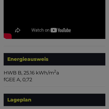
Energieausweis
2
HWB
B, 25.16 kWh/m
a
fGEE
A, 0,72
Lageplan