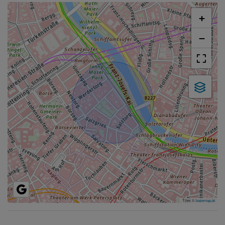
+
−
Tiles ©
basemap.at