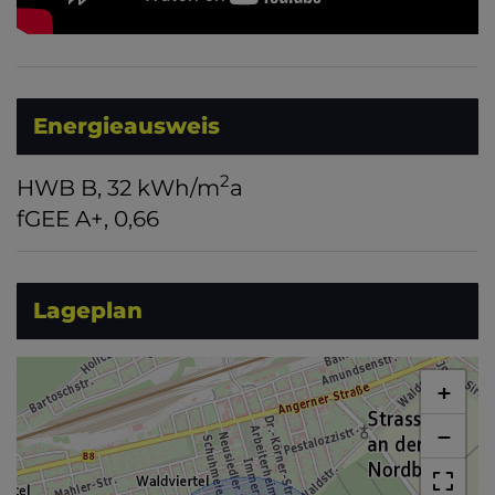
Energieausweis
2
HWB
B, 32 kWh/m
a
fGEE
A+, 0,66
Lageplan
+
−