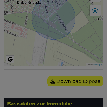
Tiles ©
basemap.at
Download Expose
Basisdaten zur Immobilie