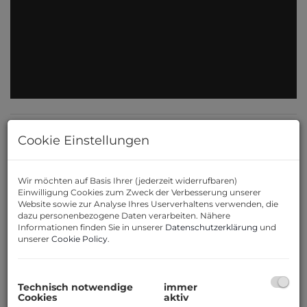
Cookie Einstellungen
Beschreibung
Wir möchten auf Basis Ihrer (jederzeit widerrufbaren)
Sehen Sie sich hier die exklusive Video-
Einwilligung Cookies zum Zweck der Verbesserung unserer
Website sowie zur Analyse Ihres Userverhaltens verwenden, die
Präsentation an:
https://youtu.be/Nor2uJ-
dazu personenbezogene Daten verarbeiten. Nähere
kH7w?si=YVZ9kTpKwhMiv7mV
Informationen finden Sie in unserer
Datenschutzerklärung
und
unserer
Cookie Policy
.
WIENRAUM Immobilien präsentiert
Ihnen hier eine Luxus-Villa mit
Technisch notwendige
immer
traumhaftem Garten, beheiztem
Cookies
aktiv