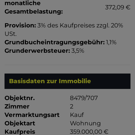
monatliche
372,09 €
Gesamtbelastung:
Provision:
3% des Kaufpreises zzgl. 20%
USt.
Grundbucheintragungsgebühr:
1,1%
Grunderwerbsteuer:
3,5%
Basisdaten zur Immobilie
Objektnr.
8479/707
Zimmer
2
Vermarktungsart
Kauf
Objektart
Wohnung
Kaufpreis
359.000,00 €