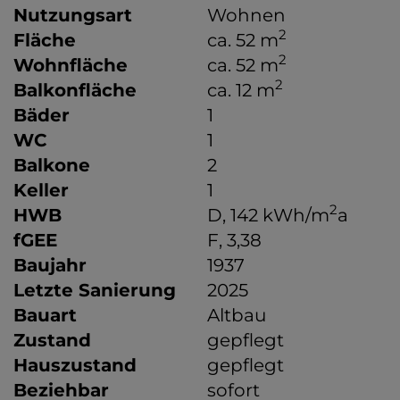
Nutzungsart
Wohnen
2
Fläche
ca. 52 m
2
Wohnfläche
ca. 52 m
2
Balkonfläche
ca. 12 m
Bäder
1
WC
1
Balkone
2
Keller
1
2
HWB
D, 142 kWh/m
a
fGEE
F, 3,38
Baujahr
1937
Letzte Sanierung
2025
Bauart
Altbau
Zustand
gepflegt
Hauszustand
gepflegt
Beziehbar
sofort