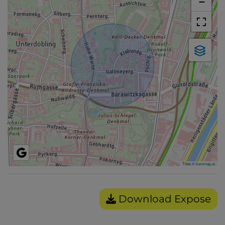
−
Tiles ©
basemap.at
Download Expose