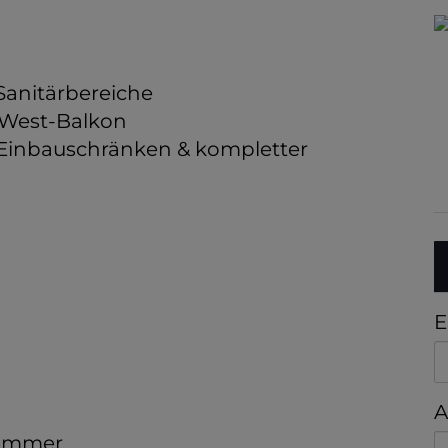
Sanitärbereiche
+ West-Balkon
n, Einbauschränken & kompletter
E
A
zimmer