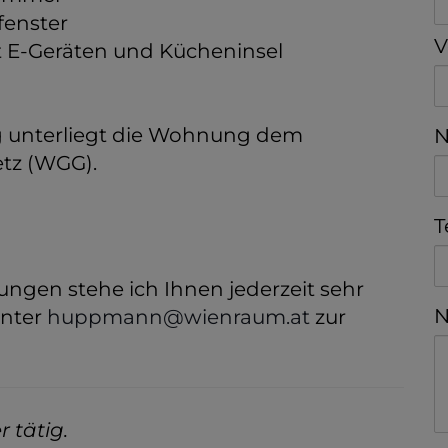
fenster
V
 E-Geräten und Kücheninsel
ng unterliegt die Wohnung dem
N
tz (WGG).
T
ungen stehe ich Ihnen jederzeit sehr
N
unter
huppmann@wienraum.at
zur
 tätig.