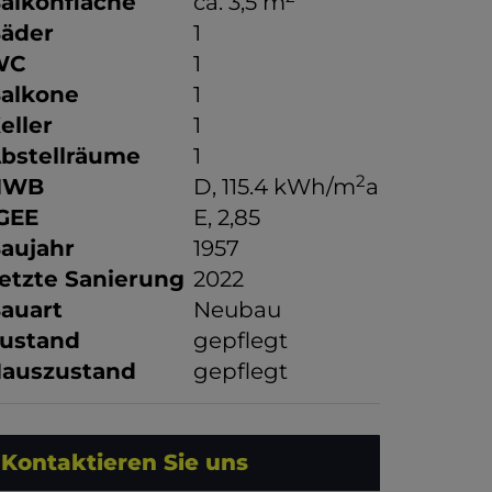
alkonfläche
ca. 3,5 m
äder
1
WC
1
alkone
1
eller
1
bstellräume
1
2
HWB
D, 115.4 kWh/m
a
GEE
E, 2,85
aujahr
1957
etzte Sanierung
2022
auart
Neubau
ustand
gepflegt
auszustand
gepflegt
Kontaktieren Sie uns