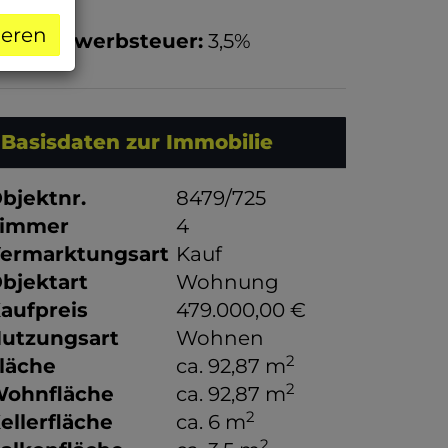
,1%
ieren
runderwerbsteuer:
3,5%
Basisdaten zur Immobilie
bjektnr.
8479/725
immer
4
ermarktungsart
Kauf
bjektart
Wohnung
aufpreis
479.000,00 €
utzungsart
Wohnen
2
läche
ca. 92,87 m
2
ohnfläche
ca. 92,87 m
2
ellerfläche
ca. 6 m
2