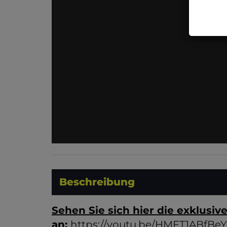
Beschreibung
Sehen Sie sich hier die exklusiv
an:
https://youtu.be/HMFT1ABfB