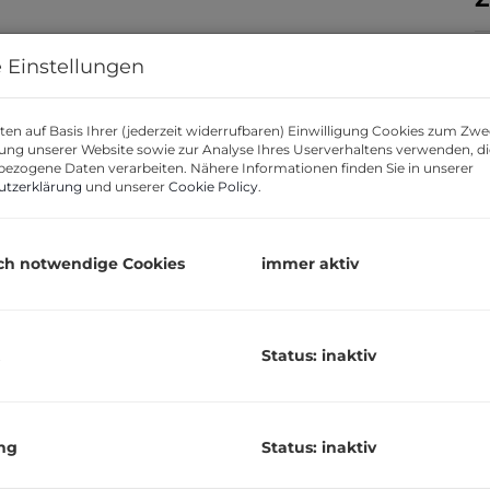
 Einstellungen
en auf Basis Ihrer (jederzeit widerrufbaren) Einwilligung Cookies zum Zwe
K
ung unserer Website sowie zur Analyse Ihres Userverhaltens verwenden, d
ezogene Daten verarbeiten. Nähere Informationen finden Sie in unserer
utzerklärung
und unserer
Cookie Policy
.
B
R
S
ch notwendige Cookies
immer aktiv
U
m
Status: inaktiv
G
P
2
ng
Status: inaktiv
G