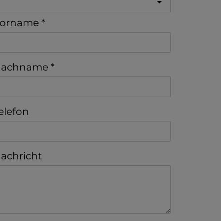
orname
achname
elefon
achricht