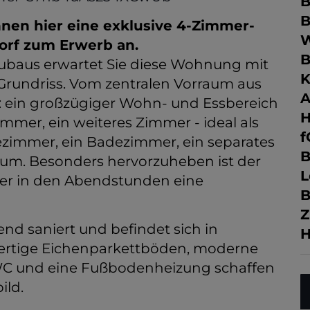
B
B
en hier eine exklusive 4-Zimmer-
orf zum Erwerb an.
B
Neubaus erwartet Sie diese Wohnung mit
K
rundriss. Vom zentralen Vorraum aus
A
: ein großzügiger Wohn- und Essbereich
mmer, ein weiteres Zimmer - ideal als
f
ezimmer, ein Badezimmer, ein separates
B
aum. Besonders hervorzuheben ist der
L
 der in den Abendstunden eine
B
Z
d saniert und befindet sich in
H
rtige Eichenparkettböden, moderne
 WC und eine Fußbodenheizung schaffen
ild.