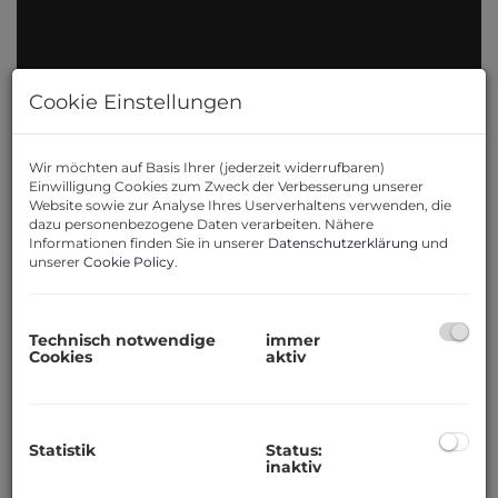
Cookie Einstellungen
Wir möchten auf Basis Ihrer (jederzeit widerrufbaren)
Einwilligung Cookies zum Zweck der Verbesserung unserer
Website sowie zur Analyse Ihres Userverhaltens verwenden, die
Beschreibung
dazu personenbezogene Daten verarbeiten. Nähere
Informationen finden Sie in unserer
Datenschutzerklärung
und
unserer
Cookie Policy
.
Sehen Sie sich hier die exklusive
Video-Präsentation
an:
https://youtu.be/m9yvzAXMGSg?
Technisch notwendige
immer
Cookies
aktiv
si=6fL_oX8roTk1KvFk
WIENRAUM Immobilien präsentiert
Ihnen diese charmante 4-Zimmer-
Statistik
Status:
inaktiv
Wohnung mit Loggia und Einzelgarage