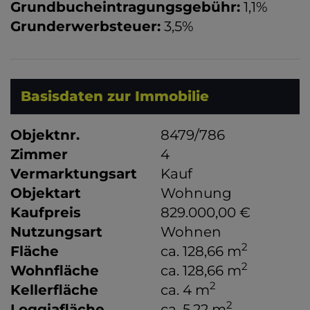
Grundbucheintragungsgebühr:
1,1%
Grunderwerbsteuer:
3,5%
Basisdaten zur Immobilie
Objektnr.
8479/786
Zimmer
4
Vermarktungsart
Kauf
Objektart
Wohnung
Kaufpreis
829.000,00 €
Nutzungsart
Wohnen
2
Fläche
ca. 128,66 m
2
Wohnfläche
ca. 128,66 m
2
Kellerfläche
ca. 4 m
2
Loggiafläche
ca. 5,22 m