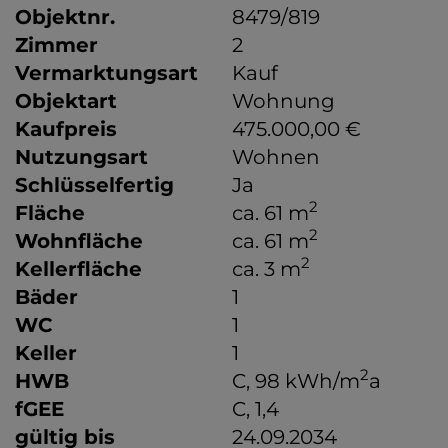
Objektnr.
8479/819
Zimmer
2
Vermarktungsart
Kauf
Objektart
Wohnung
Kaufpreis
475.000,00 €
Nutzungsart
Wohnen
Schlüsselfertig
Ja
2
Fläche
ca. 61 m
2
Wohnfläche
ca. 61 m
2
Kellerfläche
ca. 3 m
Bäder
1
WC
1
Keller
1
2
HWB
C, 98 kWh/m
a
fGEE
C, 1,4
gültig bis
24.09.2034