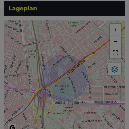
Lageplan
+
−