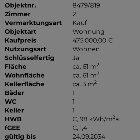
Objektnr.
8479/819
Zimmer
2
Vermarktungsart
Kauf
Objektart
Wohnung
Kaufpreis
475.000,00 €
Nutzungsart
Wohnen
Schlüsselfertig
Ja
2
Fläche
ca. 61 m
2
Wohnfläche
ca. 61 m
2
Kellerfläche
ca. 3 m
Bäder
1
WC
1
Keller
1
2
HWB
C, 98 kWh/m
a
fGEE
C, 1,4
gültig bis
24.09.2034