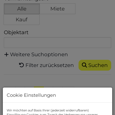
Alle
Miete
Kauf
Objektart
Weitere Suchoptionen
Filter zurücksetzen
Suchen
2
3
4
5
6
Cookie Einstellungen
Wir möchten auf Basis Ihrer (jederzeit widerrufbaren)
Einwilligung Cookies zum Zweck der Verbesserung unserer