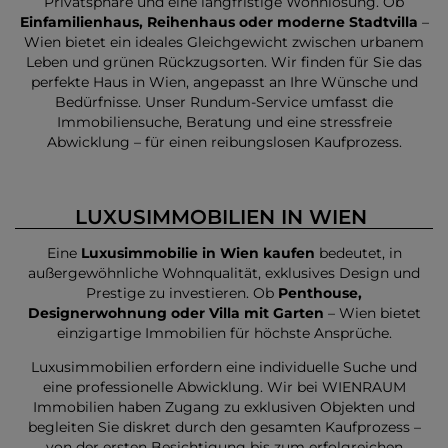
Privatsphäre und eine langfristige Wohnlösung. Ob
Einfamilienhaus, Reihenhaus oder moderne Stadtvilla
–
Wien bietet ein ideales Gleichgewicht zwischen urbanem
Leben und grünen Rückzugsorten. Wir finden für Sie das
perfekte Haus in Wien, angepasst an Ihre Wünsche und
Bedürfnisse. Unser Rundum-Service umfasst die
Immobiliensuche, Beratung und eine stressfreie
Abwicklung – für einen reibungslosen Kaufprozess.
LUXUSIMMOBILIEN IN WIEN
Eine
Luxusimmobilie in Wien kaufen
bedeutet, in
außergewöhnliche Wohnqualität, exklusives Design und
Prestige zu investieren. Ob
Penthouse,
Designerwohnung oder Villa mit Garten
– Wien bietet
einzigartige Immobilien für höchste Ansprüche.
Luxusimmobilien erfordern eine individuelle Suche und
eine professionelle Abwicklung. Wir bei WIENRAUM
Immobilien haben Zugang zu exklusiven Objekten und
begleiten Sie diskret durch den gesamten Kaufprozess –
von der ersten Besichtigung bis zum erfolgreichen