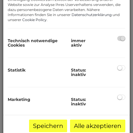
Website sowie zur Analyse Ihres Userverhaltens verwenden, die
dazu personenbezogene Daten verarbeiten. Nähere
MAISONETTE IM
Informationen finden Sie in unserer
Datenschutzerklärung
und
ARCHITEKTENHAUS | BALKON &
unserer
Cookie Policy
.
GRÜNBLICK IN OBERLAA
1100 Wien
Technisch notwendige
immer
Cookies
aktiv
Zimmer
3
Statistik
Status:
Fläche
inaktiv
2
ca. 99 m
Kaufpreis
Marketing
Status:
inaktiv
449.000,00 €
Speichern
Alle akzeptieren